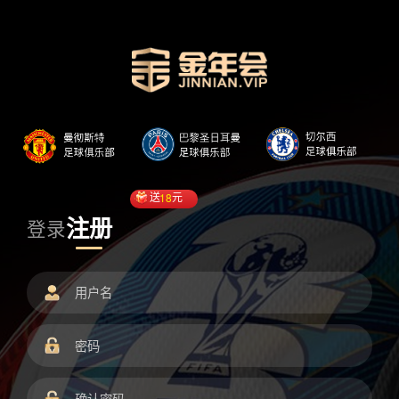
送
18
元
注册
登录